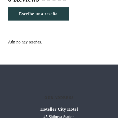
R
a
Escribe una reseña
t
e
d
0
o
u
Aún no hay reseñas.
t
o
f
5
.
OUR ADDRESS
Hoteller City Hotel
45 Shibuya Station